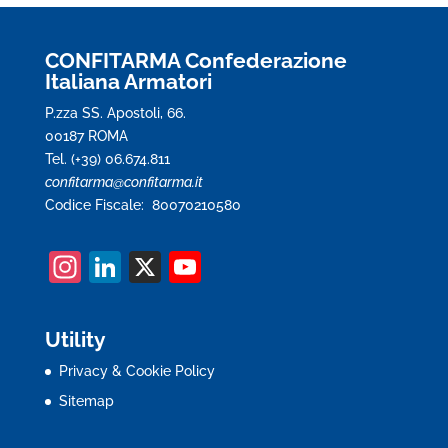
CONFITARMA Confederazione
Italiana Armatori
P.zza SS. Apostoli, 66.
00187 ROMA
Tel. (+39) 06.674.811
confitarma@confitarma.it
Codice Fiscale: 80070210580
In
Li
X
Y
st
n
o
a
k
u
Utility
gr
e
T
Privacy & Cookie Policy
a
dI
u
Sitemap
m
n
b