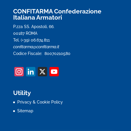
CONFITARMA Confederazione
Italiana Armatori
P.zza SS. Apostoli, 66.
00187 ROMA
Tel. (+39) 06.674.811
confitarma@confitarma.it
Codice Fiscale: 80070210580
In
Li
X
Y
st
n
o
a
k
u
Utility
gr
e
T
Privacy & Cookie Policy
a
dI
u
Sitemap
m
n
b
e