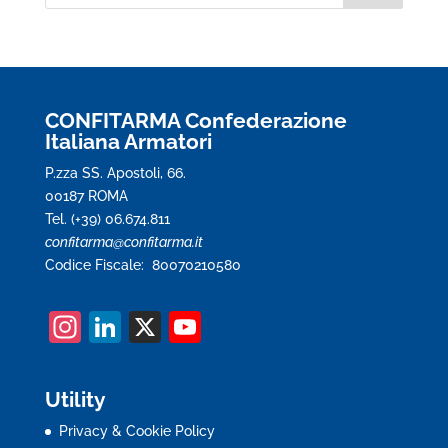
CONFITARMA Confederazione
Italiana Armatori
P.zza SS. Apostoli, 66.
00187 ROMA
Tel. (+39) 06.674.811
confitarma@confitarma.it
Codice Fiscale: 80070210580
In
Li
X
Y
st
n
o
a
k
u
Utility
gr
e
T
Privacy & Cookie Policy