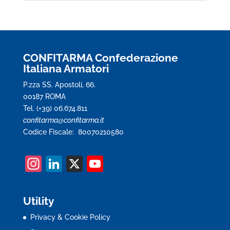
CONFITARMA Confederazione
Italiana Armatori
P.zza SS. Apostoli, 66.
00187 ROMA
Tel. (+39) 06.674.811
confitarma@confitarma.it
Codice Fiscale: 80070210580
In
Li
X
Y
st
n
o
a
k
u
Utility
gr
e
T
Privacy & Cookie Policy
a
dI
u