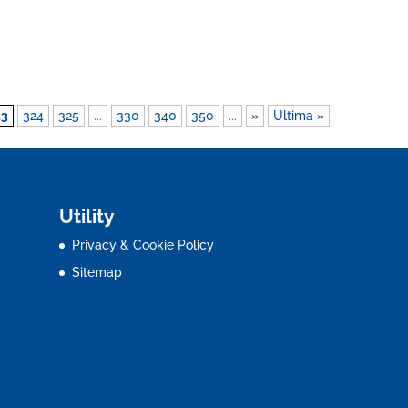
23
324
325
...
330
340
350
...
»
Ultima »
Utility
Privacy & Cookie Policy
Sitemap