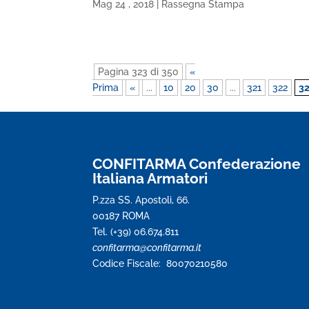
Mag 24 , 2018
|
Rassegna Stampa
Pagina 323 di 350
«
Prima
«
...
10
20
30
...
321
322
3
CONFITARMA Confederazione
Italiana Armatori
P.zza SS. Apostoli, 66.
00187 ROMA
Tel. (+39) 06.674.811
confitarma@confitarma.it
Codice Fiscale: 80070210580