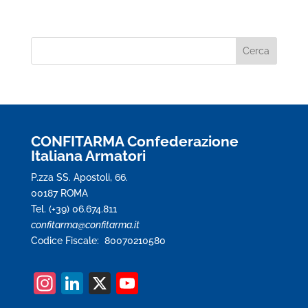
CONFITARMA Confederazione
Italiana Armatori
P.zza SS. Apostoli, 66.
00187 ROMA
Tel. (+39) 06.674.811
confitarma@confitarma.it
Codice Fiscale: 80070210580
In
Li
X
Y
st
n
o