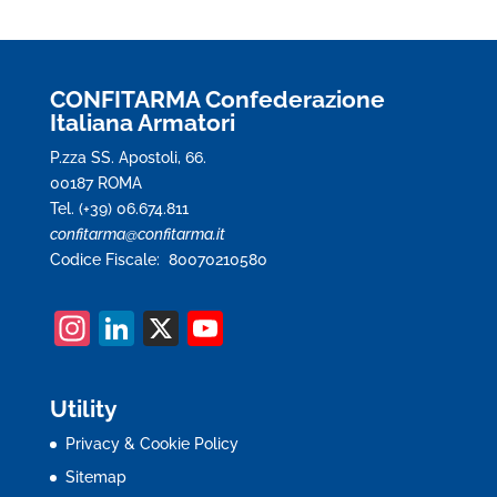
CONFITARMA Confederazione
Italiana Armatori
P.zza SS. Apostoli, 66.
00187 ROMA
Tel. (+39) 06.674.811
confitarma@confitarma.it
Codice Fiscale: 80070210580
In
Li
X
Y
st
n
o
a
k
u
Utility
gr
e
T
Privacy & Cookie Policy
a
dI
u
Sitemap