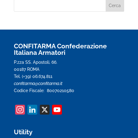
CONFITARMA Confederazione
Italiana Armatori
P.zza SS. Apostoli, 66.
00187 ROMA
Tel. (+39) 06.674.811
confitarma@confitarma.it
Codice Fiscale: 80070210580
In
Li
X
Y
st
n
o
a
k
u
Utility