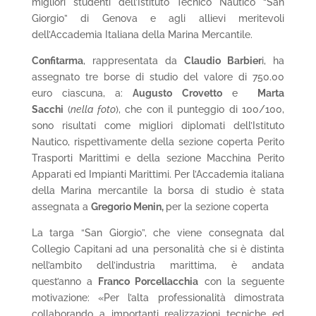
migliori studenti dell’Istituto Tecnico Nautico “San
Giorgio” di Genova e agli allievi meritevoli
dell’Accademia Italiana della Marina Mercantile.
Confitarma
, rappresentata da
Claudio Barbier
i, ha
assegnato tre borse di studio del valore di 750.00
euro ciascuna, a:
Augusto Crovetto
e
Marta
Sacchi
(
nella foto
), che con il punteggio di 100/100,
sono risultati come migliori diplomati dell’Istituto
Nautico, rispettivamente della sezione coperta Perito
Trasporti Marittimi e della sezione Macchina Perito
Apparati ed Impianti Marittimi. Per l’Accademia italiana
della Marina mercantile la borsa di studio è stata
assegnata a
Gregorio Menin,
per la sezione coperta
La targa “San Giorgio”, che viene consegnata dal
Collegio Capitani ad una personalità che si è distinta
nell’ambito dell’industria marittima, è andata
quest’anno a
Franco Porcellacchia
con la seguente
motivazione: «Per l’alta professionalità dimostrata
collaborando a importanti realizzazioni tecniche ed