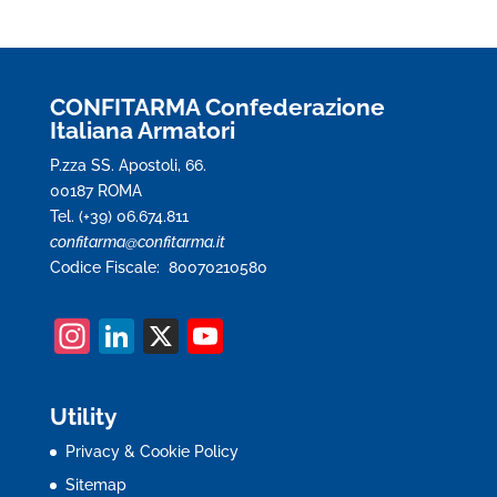
CONFITARMA Confederazione
Italiana Armatori
P.zza SS. Apostoli, 66.
00187 ROMA
Tel. (+39) 06.674.811
confitarma@confitarma.it
Codice Fiscale: 80070210580
In
Li
X
Y
st
n
o
a
k
u
Utility
gr
e
T
Privacy & Cookie Policy
a
dI
u
Sitemap