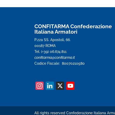
CONFITARMA Confederazione
Italiana Armatori
P.zza SS. Apostoli, 66.
00187 ROMA
Tel. (+39) 06.674.811
confitarma@confitarma.it
Codice Fiscale: 80070210580
In
Li
X
Y
st
n
o
a
k
u
gr
e
T
All rights reserved Confederazione Italiana Arma