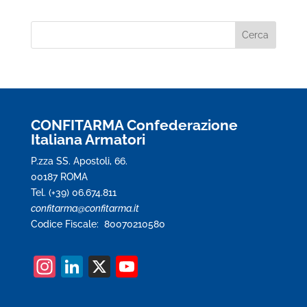
CONFITARMA Confederazione
Italiana Armatori
P.zza SS. Apostoli, 66.
00187 ROMA
Tel. (+39) 06.674.811
confitarma@confitarma.it
Codice Fiscale: 80070210580
In
Li
X
Y
st
n
o