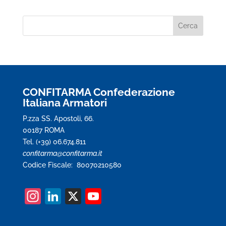
CONFITARMA Confederazione
Italiana Armatori
P.zza SS. Apostoli, 66.
00187 ROMA
Tel. (+39) 06.674.811
confitarma@confitarma.it
Codice Fiscale: 80070210580
In
Li
X
Y
st
n
o