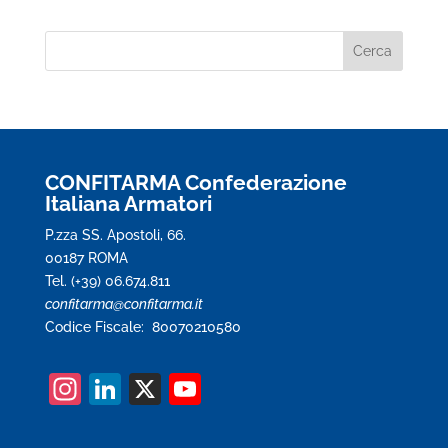
CONFITARMA Confederazione
Italiana Armatori
P.zza SS. Apostoli, 66.
00187 ROMA
Tel. (+39) 06.674.811
confitarma@confitarma.it
Codice Fiscale: 80070210580
In
Li
X
Y
st
n
o