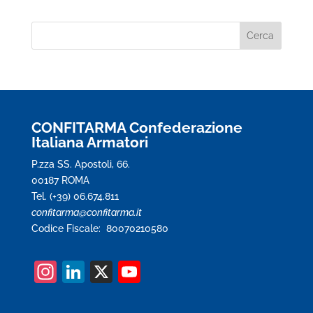
CONFITARMA Confederazione
Italiana Armatori
P.zza SS. Apostoli, 66.
00187 ROMA
Tel. (+39) 06.674.811
confitarma@confitarma.it
Codice Fiscale: 80070210580
In
Li
X
Y
st
n
o