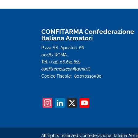
CONFITARMA Confederazione
Italiana Armatori
P.zza SS. Apostoli, 66.
00187 ROMA
Tel. (+39) 06.674.811
confitarma@confitarma.it
Codice Fiscale: 80070210580
In
Li
X
Y
st
n
o
a
k
u
gr
e
T
All rights reserved Confederazione Italiana Arma