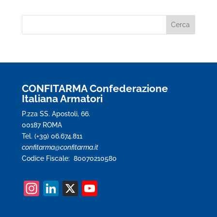
CONFITARMA Confederazione
Italiana Armatori
P.zza SS. Apostoli, 66.
00187 ROMA
Tel. (+39) 06.674.811
confitarma@confitarma.it
Codice Fiscale: 80070210580
In
Li
X
Y
st
n
o