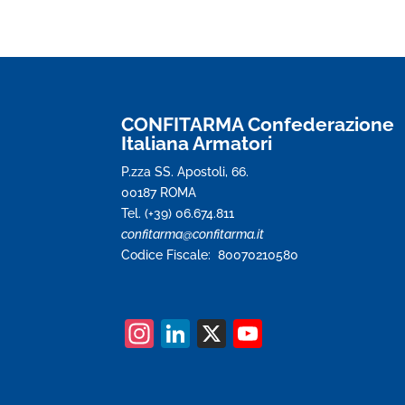
CONFITARMA Confederazione
Italiana Armatori
P.zza SS. Apostoli, 66.
00187 ROMA
Tel. (+39) 06.674.811
confitarma@confitarma.it
Codice Fiscale: 80070210580
In
Li
X
Y
st
n
o
a
k
u