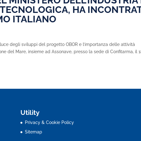
 MINISTERO DELL’INDUSTRIA 
 TECNOLOGICA, HA INCONTRA
MO ITALIANO
a luce degli sviluppi del progetto OBOR e l’importanza delle attività
ione del Mare, insieme ad Assonave, presso la sede di Confitarma, il 1
Utility
Privacy & Cookie Policy
Sitemap