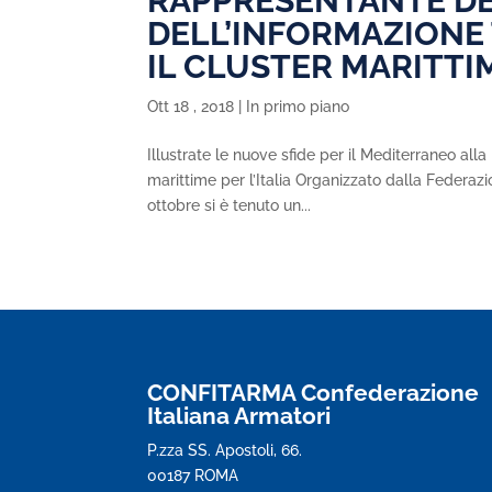
RAPPRESENTANTE DEL
DELL’INFORMAZIONE
IL CLUSTER MARITTI
Ott 18 , 2018
|
In primo piano
Illustrate le nuove sfide per il Mediterraneo all
marittime per l’Italia Organizzato dalla Federaz
ottobre si è tenuto un...
CONFITARMA Confederazione
Italiana Armatori
P.zza SS. Apostoli, 66.
00187 ROMA