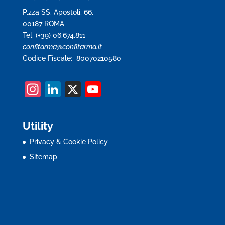
P.zza SS. Apostoli, 66.
00187 ROMA
Tel. (+39) 06.674.811
confitarma@confitarma.it
Codice Fiscale: 80070210580
In
Li
X
Y
st
n
o
a
k
u
Utility
gr
e
T
Privacy & Cookie Policy
a
dI
u
Sitemap
m
n
b
e
C
h