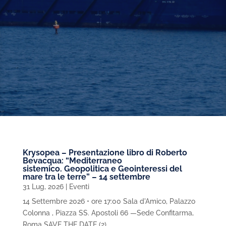
Krysopea – Presentazione libro di Roberto
Bevacqua: “Mediterraneo
sistemico. Geopolitica e Geointeressi del
mare tra le terre” – 14 settembre
31 Lug, 2026
|
Eventi
14 Settembre 2026 • ore 17:00 Sala d'Amico, Palazzo
Colonna , Piazza SS. Apostoli 66 —Sede Confitarma,
Roma SAVE THE DATE (2)