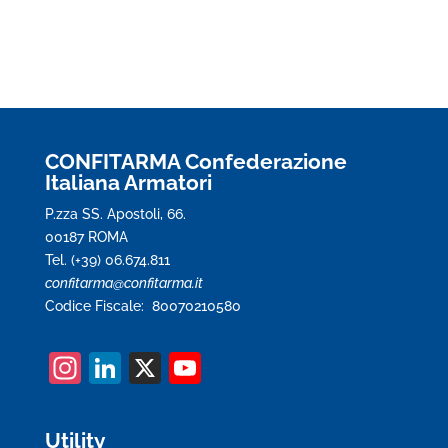
CONFITARMA Confederazione
Italiana Armatori
P.zza SS. Apostoli, 66.
00187 ROMA
Tel. (+39) 06.674.811
confitarma@confitarma.it
Codice Fiscale: 80070210580
In
Li
X
Y
st
n
o
a
k
u
Utility