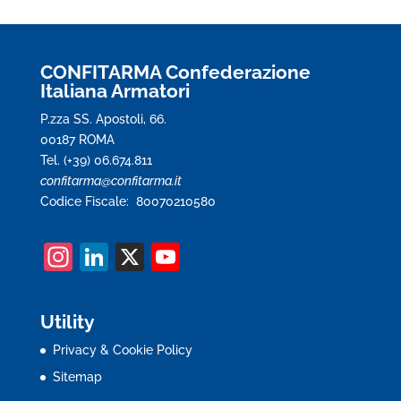
CONFITARMA Confederazione
Italiana Armatori
P.zza SS. Apostoli, 66.
00187 ROMA
Tel. (+39) 06.674.811
confitarma@confitarma.it
Codice Fiscale: 80070210580
In
Li
X
Y
st
n
o
a
k
u
Utility
gr
e
T
Privacy & Cookie Policy
a
dI
u
Sitemap
m
n
b