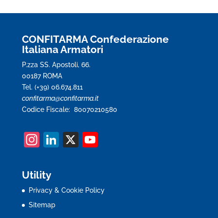
CONFITARMA Confederazione
Italiana Armatori
P.zza SS. Apostoli, 66.
00187 ROMA
Tel. (+39) 06.674.811
confitarma@confitarma.it
Codice Fiscale: 80070210580
In
Li
X
Y
st
n
o
a
k
u
Utility
gr
e
T
Privacy & Cookie Policy
a
dI
u
Sitemap
m
n
b