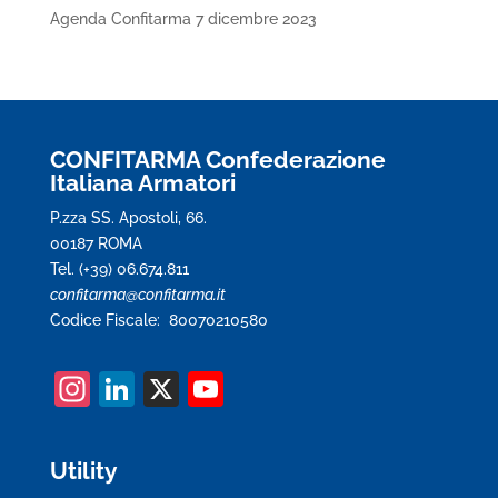
Agenda Confitarma 7 dicembre 2023
CONFITARMA Confederazione
Italiana Armatori
P.zza SS. Apostoli, 66.
00187 ROMA
Tel. (+39) 06.674.811
confitarma@confitarma.it
Codice Fiscale: 80070210580
In
Li
X
Y
st
n
o
a
k
u
Utility
gr
e
T